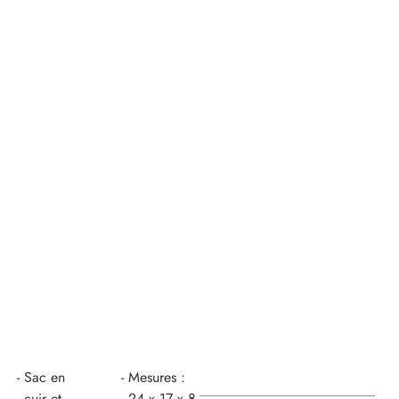
Sac en
Mesures :
cuir et
24 x 17 x 8