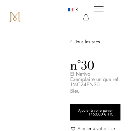
FR
Tous les sacs
n°30
El Nativo
Exemplaire unique ref.
1MC24EN30
Bleu
Ajouter à votre panier
1450,00
€
TTC
Ajouter à votre liste