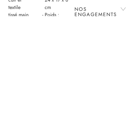
textile
cm
NOS
ENGAGEMENTS
tissé main
Poids :
Pièce
environ
numérotée,
600g
ENTRETIEN
référence
Extérieur :
unique et
70% Cuir
discrète
de vache
LIVRAISON ET
située
grainé,
RETOURS
dans la
30% Coton
poche
Intérieur :
PAIEMENTS
intérieure
100% Cuir
Rabat
de vache
aimanté
grainé
Longue
Poche :
sangle
60%
amovible
Polyester,
et
30% Soie
ajustable
artificielle,