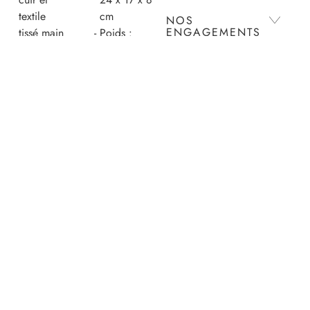
textile
cm
NOS
ENGAGEMENTS
tissé main
Poids :
Pièce
environ
numérotée,
600g
ENTRETIEN
référence
Extérieur :
unique et
70% Cuir
discrète
de vache
LIVRAISON ET
située
grainé,
RETOURS
dans la
30% Coton
poche
Intérieur :
PAIEMENTS
intérieure
100% Cuir
Rabat
de vache
aimanté
grainé
Longue
Poche :
sangle
60%
amovible
Polyester,
et
30% Soie
ajustable
artificielle,