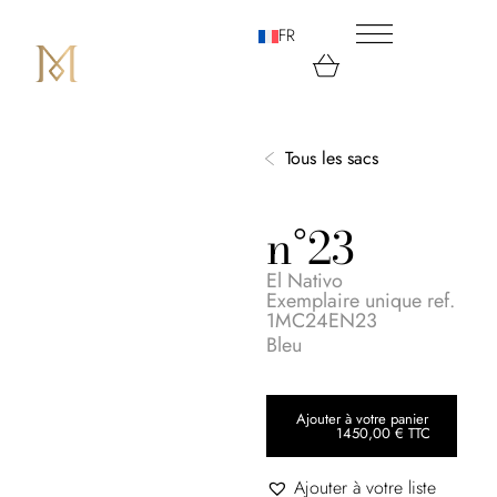
FR
Tous les sacs
n°23
El Nativo
Exemplaire unique ref.
1MC24EN23
Bleu
Ajouter à votre panier
1450,00
€
TTC
Ajouter à votre liste