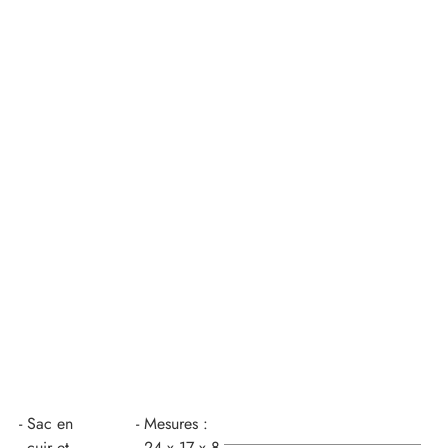
Sac en
Mesures :
cuir et
24 x 17 x 8