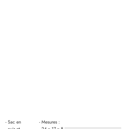
Sac en
Mesures :
cuir et
24 x 17 x 8