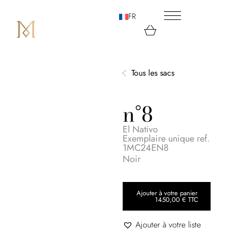
FR
Tous les sacs
n°8
El Nativo
Exemplaire unique ref.
1MC24EN8
Noir
Ajouter à votre panier
1450,00
€
TTC
Ajouter à votre liste