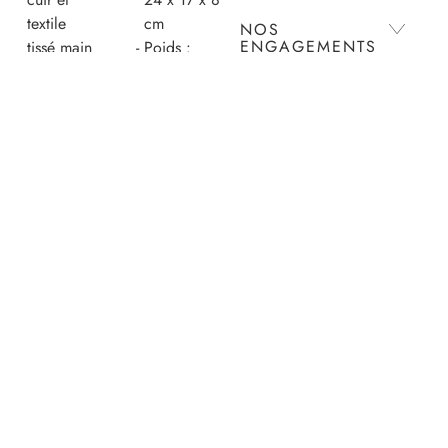
textile
cm
NOS
ENGAGEMENTS
tissé main
Poids :
Pièce
environ
numérotée,
600g
ENTRETIEN
référence
Extérieur :
unique et
70% Cuir
discrète
de vache
LIVRAISON ET
située
grainé,
RETOURS
dans la
30% Coton
poche
Intérieur :
PAIEMENTS
intérieure
100% Cuir
Rabat
de vache
aimanté
grainé
Longue
Poche :
sangle
60%
amovible
Polyester,
et
30% Soie
ajustable
artificielle,