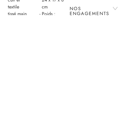
textile
cm
NOS
ENGAGEMENTS
tissé main
Poids :
Pièce
environ
numérotée,
600g
ENTRETIEN
référence
Extérieur :
unique et
70% Cuir
discrète
de vache
LIVRAISON ET
située
grainé,
RETOURS
dans la
30% Coton
poche
Intérieur :
PAIEMENTS
intérieure
100% Cuir
Rabat
de vache
aimanté
grainé
Longue
Poche :
sangle
60%
amovible
Polyester,
et
30% Soie
ajustable
artificielle,