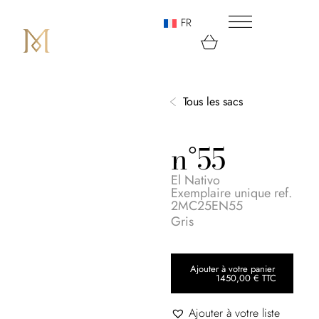
FR
Tous les sacs
n°55
El Nativo
Exemplaire unique ref.
2MC25EN55
Gris
Ajouter à votre panier
1450,00
€
TTC
Ajouter à votre liste