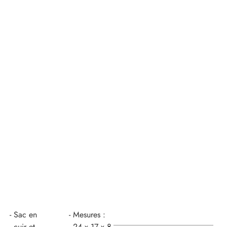
Sac en
Mesures :
cuir et
24 x 17 x 8