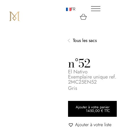
FR
Tous les sacs
n°52
El Nativo
Exemplaire unique ref.
2MC25EN52
Gris
Ajouter à votre panier
1450,00
€
TTC
Ajouter à votre liste