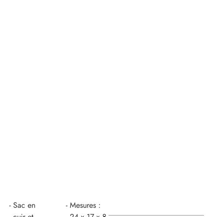
Sac en
Mesures :
cuir et
24 x 17 x 8