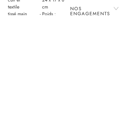
textile
cm
NOS
ENGAGEMENTS
tissé main
Poids :
Pièce
environ
numérotée,
600g
ENTRETIEN
référence
Extérieur :
unique et
70% Cuir
discrète
de vache
LIVRAISON ET
située
grainé,
RETOURS
dans la
30% Coton
poche
Intérieur :
PAIEMENTS
intérieure
100% Cuir
Rabat
de vache
aimanté
grainé
Longue
Poche :
sangle
60%
amovible
Polyester,
et
30% Soie
ajustable
artificielle,