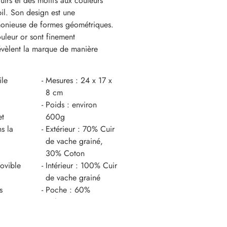
cuirs et des motifs aux couleurs
il. Son design est une
onieuse de formes géométriques.
uleur or sont finement
révèlent la marque de manière
ile
Mesures : 24 x 17 x
8 cm
Poids : environ
et
600g
ns la
Extérieur : 70% Cuir
de vache grainé,
30% Coton
ovible
Intérieur : 100% Cuir
de vache grainé
s
Poche : 60%
Polyester, 30% Soie
artificielle, 10%
luse
Coton