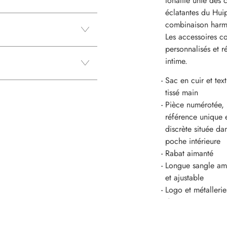
tonalité unie des 
éclatantes du Huip
combinaison harm
Les accessoires co
personnalisés et 
intime.
Sac en cuir et text
tissé main
Pièce numérotée,
référence unique 
discrète située da
poche intérieure
Rabat aimanté
Longue sangle am
et ajustable
Logo et métallerie
dorés
Teinture tranche
Attache anses inc