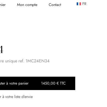
FR
nier
Mon compte
Contact
4
o
ire unique ref. 1MC24EN34
ter à votre panier
1450,00
€
TTC
r à votre liste d'envie