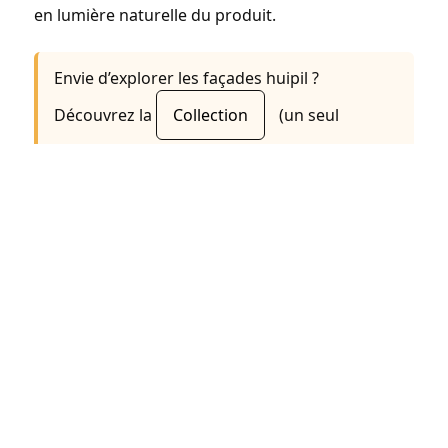
en lumière naturelle du produit.
Envie d’explorer les façades huipil ?
Découvrez la
Collection
(un seul
modèle, exemplaires uniques) et l’histoire de
La Marque
. Pour les gestes du
quotidien, voir
Entretien
dans la fiche
produit.
Article — dernière mise à jour :
1 décembre 2025
·
Marimba Couture