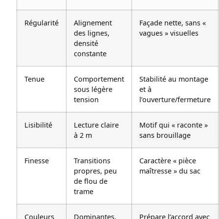
Régularité
Alignement
Façade nette, sans «
des lignes,
vagues » visuelles
densité
constante
Tenue
Comportement
Stabilité au montage
sous légère
et à
tension
l’ouverture/fermeture
Lisibilité
Lecture claire
Motif qui « raconte »
à 2 m
sans brouillage
Finesse
Transitions
Caractère « pièce
propres, peu
maîtresse » du sac
de flou de
trame
Couleurs
Dominantes,
Prépare l’accord avec