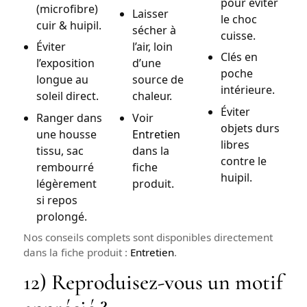
pour éviter
(microfibre)
Laisser
le choc
cuir & huipil.
sécher à
cuisse.
Éviter
l’air, loin
Clés en
l’exposition
d’une
poche
longue au
source de
intérieure.
soleil direct.
chaleur.
Éviter
Ranger dans
Voir
objets durs
une housse
Entretien
libres
tissu, sac
dans la
contre le
rembourré
fiche
huipil.
légèrement
produit.
si repos
prolongé.
Nos conseils complets sont disponibles directement
dans la fiche produit :
Entretien
.
12) Reproduisez-vous un motif