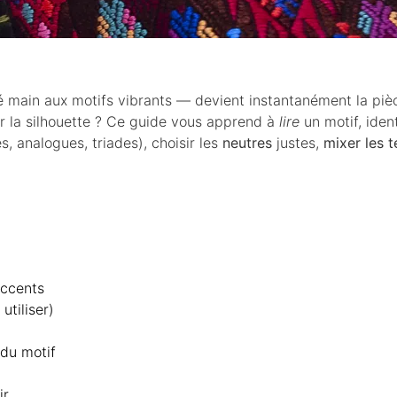
sé main aux motifs vibrants — devient instantanément la pi
 la silhouette ? Ce guide vous apprend à
lire
un motif, iden
 analogues, triades), choisir les
neutres
justes,
mixer les t
accents
utiliser)
 du motif
ir