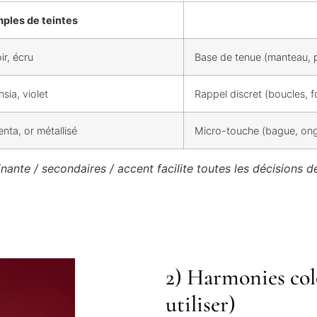
ples de teintes
ir, écru
Base de tenue (manteau, p
hsia, violet
Rappel discret (boucles, fo
nta, or métallisé
Micro-touche (bague, ongl
ante / secondaires / accent facilite toutes les décisions de
2) Harmonies colo
utiliser)