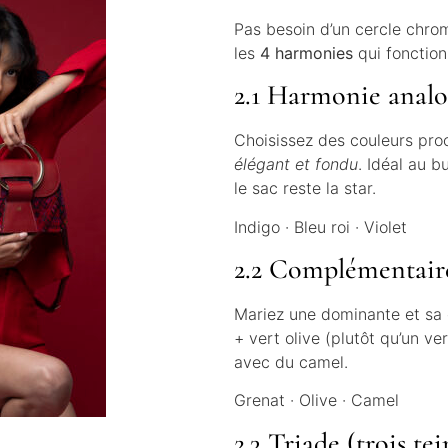
Pas besoin d’un cercle chrom
les
4 harmonies
qui fonction
2.1 Harmonie analo
Choisissez des couleurs proch
élégant et fondu
. Idéal au b
le sac reste la star.
Indigo · Bleu roi · Violet
2.2 Complémentair
Mariez une dominante et s
+ vert olive (plutôt qu’un ver
avec du camel.
Grenat · Olive · Camel
2.3 Triade (trois te