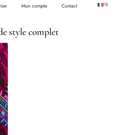
FR
nier
Mon compte
Contact
ide style complet