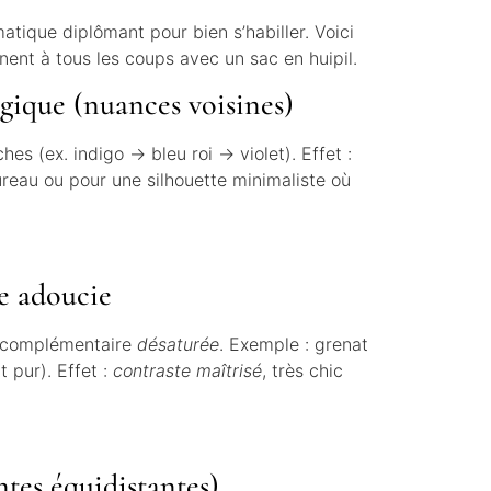
atique diplômant pour bien s’habiller. Voici
nent à tous les coups avec un sac en huipil.
gique (nuances voisines)
es (ex. indigo → bleu roi → violet). Effet :
ureau ou pour une silhouette minimaliste où
e adoucie
a complémentaire
désaturée
. Exemple : grenat
t pur). Effet :
contraste maîtrisé
, très chic
intes équidistantes)