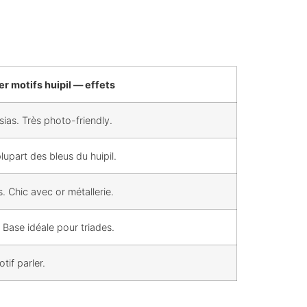
r motifs huipil — effets
hsias. Très photo-friendly.
lupart des bleus du huipil.
. Chic avec or métallerie.
 Base idéale pour triades.
tif parler.