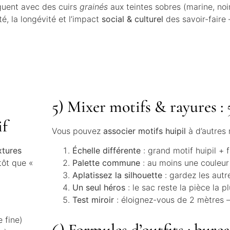
guent avec des cuirs
grainés
aux teintes sobres (marine, noir
é, la longévité et l’impact
social & culturel
des savoir-faire
5) Mixer motifs & rayures : 
if
Vous pouvez
associer motifs huipil
à d’autres 
xtures
Échelle différente
: grand motif huipil + 
tôt que «
Palette commune
: au moins une couleur
Aplatissez la silhouette
: gardez les autr
Un seul héros
: le sac reste la pièce la p
Test miroir
: éloignez-vous de 2 mètres — s
e fine)
6) Formules d’outfits : bure